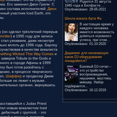
Родился 31 августа
ма. Его заменил Джон Грили. С
1945 года в Белфасте....
мен состава исполнителей;
Джон
Опубликовано:
28-05-2021
ный участник Iced Earth, кто
пы.
Школа вокала Арта Фа
В настоящее время у
каждого человека
у (он сделал трёхлетний перерыв
имеется возможность
добиться огромного
rmrider
) в 1995 году для записи
успеха, при этом...
у стал узнаваем, даже несмотря
Опубликовано:
01-10-2020
льно вплоть до 1996 года. Барлоу
оучаствовав в качестве вокалиста
Диджеинг для начинающих:
ething Wicked This Way Comes
и
какое DJ-оборудование
 каверов Tribute to the Gods и
понадобится?
санного в городе Афины в 1999
Базовый DJ-сетап –
лоу был готов разойтись с
это устройство
днако, в процессе творческого
воспроизведения,
den,
Шаффер
и продюсер Джим
наушники, акустика,
больше не лежит к музыке.
микшер. Набор
анительных органах, вернувшись
подбирается...
Опубликовано:
16-12-2019
асставшийся с Judas Priest
тал новым вокалистом Iced
о дебютный с группой, - это
ковой и военных лидеров,