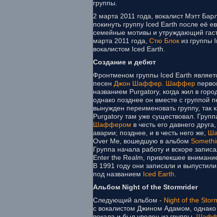
группы.
2 марта 2011 года, вокалист Мэтт Ба
покинуть группу Iced Earth после её е
семейные мотивы и утруждающий гаст
марта 2011 года,
Стю Блок
из группы I
вокалистом Iced Earth.
Создание и дебют
Фронтменом группы Iced Earth являет
песен
Джон Шаффер
.
Шаффер
первон
названием Purgatory, когда жил в гор
однако позднее он вместе с группой п
вынужден переименовать группу, так 
Purgatory там уже существовал. Груп
Шаффером
в честь его давнего друга
аварии; позднее, и в честь него же,
Ш
Over Me, вошедшую в альбом
Somethi
Группа начала работу и вскоре запис
Enter the Realm, привлекшее внимание
В 1991 году они записали и выпустил
под названием
Iced Earth
.
Альбом Night of the Stormrider
Следующий альбом -
Night of the Stor
с вокалистом Джином Адамом, однако 
вокала и был уволен из группы.
Шафф