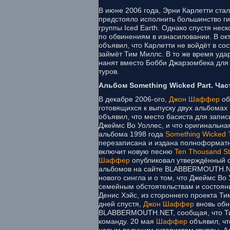
В июне 2006 года, Эрни Карлетти стал
предстояло исполнить большинство г
группы Iced Earth. Однако спустя нес
по обвинениям в изнасиловании. В ок
объявил, что Карлетти не войдёт в сост
займёт Тим Миллс. В то же время уда
нанят вместо Бобби Джарзомбека для 
туров.
Альбом Something Wicked Part. Час
В декабре 2006-ого,
Джон Шаффер
об
готовящихся к выпуску двух альбомах
объявил, что место басиста для запи
Джеймс Bo Уоллес, и что оригинальна
альбома 1998 года
Something Wicked 
перезаписана и издана полноформат
включит новую песню
Ten Thousand S
Шаффер
опубликовал утверждённый с
альбомов на сайте BLABBERMOUTH.NE
нового сингла и о том, что Джеймс Bo
семейным обстоятельствам и состояни
Денис Хэйс, из стороннего проекта Ти
дней спустя,
Джон Шаффер
вновь обн
BLABBERMOUTH.NET, сообщая, что Ти
команду. 20 мая
Шаффер
объявил, чт