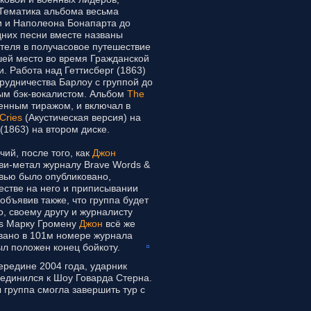
 Тематика альбома весьма
и и Наполеона Бонапарта до
дних песни вместе названы
ателя в получасовое путешествие
шей место во время Гражданской
 Работа над Геттисберг (1863)
рудничества Барлоу с группой до
ным бэк-вокалистом. Альбом
The
нным тиражом, и включал в
Cries
(Акустическая версия) на
(1863) на втором диске.
ий, после того, как
Джон
ви-метал журналу Brave Words &
ервью было опубликовано,
естве на него и приписывании
объявив также, что группа будет
, своему другу и журналисту
es Марку Громену
Джон
всё же
овано в 101м номере журнала
л положен конец бойкоту.
ередине 2004 года, ударник
оединился к Шоу Говарда Стерна.
 группа смогла завершить тур с