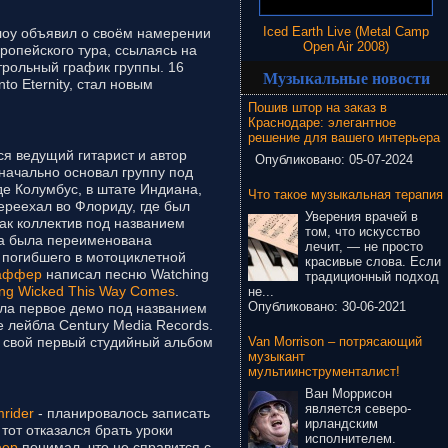
Iced Earth Live (Metal Camp
рлоу объявил о своём намерении
Open Air 2008)
вропейского тура, ссылаясь на
рольный график группы. 16
Музыкальные новости
nto Eternity, стал новым
Пошив штор на заказ в
Краснодаре: элегантное
решение для вашего интерьера
ся ведущий гитарист и автор
Опубликовано:
05-07-2024
ачально основал группу под
оде Колумбус, в штате Индиана,
Что такое музыкальная терапия
ереехал во Флориду, где был
Уверения врачей в
как коллектив под названием
том, что искусство
па была переименована
лечит, — не просто
, погибшего в мотоциклетной
красивые слова. Если
аффер
написал песню Watching
традиционный подход
ng Wicked This Way Comes
.
не...
Опубликовано:
30-06-2021
ала первое демо под названием
 лейбла Century Media Records.
Van Morrison – потрясающий
и свой первый студийный альбом
музыкант
мультиинструменталист!
Ван Моррисон
является северо-
mrider
- планировалось записать
ирландским
тот отказался брать уроки
исполнителем.
ер
понимал, что не справится с