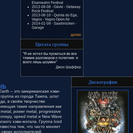
Eisenwahn Festival
2013-08-08 - Gävle - Getaway
Rock Festival
2013-08-10 - Quinta do Ega,
Vagos - Vagos Open Air
2014-01-09 - Saarbrücken -
Garage
далее
Цитата группы
"Я не хотел бы пускаться во все
тяжкие разговоров о политике: я
всего лишь шоумен"
Джон Шаффер
Дискография
th
arth – это американская хэви-
 группа из города Тампа, штат
да, в своём творчестве
няющая такие направления как
 metal, power metal, progressive
 оперу, speed metal и New Wave
ского хэви-мэтала. Группа Iced
известна тем, что часто меняет
в своих исполнителей.