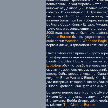
повлиявших на ход мировой истории.
широка: от Декларации Независимост
событий 11 сентября 2001. Три после
Геттисберг (1863) и отправляют слуш
на поле Битвы при Геттисберге, имев
Войны в Соединённых Штатах Америки.
также стала завершающим этапом сот
2008 года, так как он был приглашён
Glorious Burden
был выпущен ограниче
себя песни
Waterloo
и
When the Eagle 
первом диске, и трилогией Геттисберг 
Этот альбом стал причиной противореч
Шаффер
дал интервью канадскому хэ
Bloody Knuckles. После того, как инт
Шаффер
обвинил альбом в клеветнич
ему антиамериканских высказываний, 
впредь бойкотировать издание. Однако
издания Brave Words & Bloody Knuckl
дал интервью, которое было опублик
(Январь-февраль 2007); тем самым бы
Во время перерыва в туре по США в с
Ричард Кристи покинул группу и прис
Его заменил Бобби Джарзомбек, чтобы
альбомом
The Glorious Burden
.