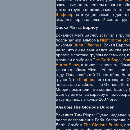
вокальным наполнением нового альбо
тех пор группа пережила множество с
Шаффер
на текущее время - единствен
входил в первоначальный состав груп
Эпоха Мэтта Барлоу
Вокалист Мэтт Барлоу вступил в групп
после записи альбома
Night of the Sto
альбома
Burnt Offerings
. Вокал Барло
на то, что он не занимался им специа
провёл в составе группы восемь лет, п
в записи альбомов
The Dark Saga
,
Som
Horror Show
, а также в записи альбома
живого альбома Alive in Athens, запи
году. После событий 11 сентября, Бар
группой, но
Шаффер
его отговорил. О
поиска для альбома The Glorious Bur
Моррис осознали, что сердце Барлоу 
Барлоу взялся за карьеру в правоохр
в группу лишь в конце 2007-ого.
Альбом The Glorious Burden
Вокалист Тим Ripper Оуенс, недавно р
после возвращения Роба Хелфорда, с
Earth. Альбом
The Glorious Burden
, ег
попытка понять феномен войны как та