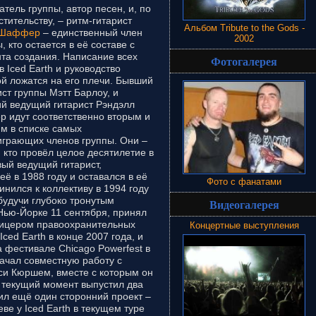
тель группы, автор песен, и, по
тительству, – ритм-гитарист
Альбом Tribute to the Gods -
 Шаффер
– единственный член
2002
, кто остается в её составе с
та создания. Написание всех
Фотогалерея
в Iced Earth и руководство
ой ложатся на его плечи. Бывший
ст группы Мэтт Барлоу, и
й ведущий гитарист Рэндэлл
р идут соответственно вторым и
им в списке самых
играющих членов группы. Они –
, кто провёл целое десятилетие в
вый ведущий гитарист,
неё в 1988 году и оставался в её
Фото с фанатами
инился к коллективу в 1994 году
 будучи глубоко тронутым
Видеогалерея
Нью-Йорке 11 сентября, принял
фицером правоохранительных
Концертные выступления
Iced Earth в конце 2007 года, и
а фестивале Chicago Powerfest в
ачал совместную работу с
нси Кюршем, вместе с которым он
а текущий момент выпустил два
ил ещё один сторонний проект –
еве у Iced Earth в текущем туре