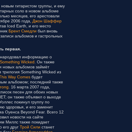
 новым гитаристом группы, и ему
итарных соло в новом альбоме
колько месяцев, его арестовали
тябре 2006 года,
Джон Шаффер
ав Iced Earth, и его место
рник
Брент Смедли
был вновь
записи альбомов и гастрольных
ть первая.
народовал информацию о
Something Wicked
. Он также
си новых альбомов займёт
я трилогия Something Wicked из
This Way Comes
будет
ным альбомом; последний также
trong
. 16 марта 2007 года,
писок песен для обоих новых
T; он также объявил о выходе
 Уоллес покинул группу по
ю здоровья, и его заменит
ма Оуенса Beyond Fear. Всего 12
овил новости на сайте
м Миллс также покидает
о его друг
Трой Сили
станет