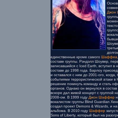
Основа
совмес
Джон
группы
момен
тексто
групп
вокали
бывши
Шоуве
треть
долго
единственные кроме самого
Шаффеа
составе группы. Рэндэлл Шоувер, пер
записавшийся с Iced Earth, вступил в 
составе до 1998 года. Барлоу присоед
и оставался с ним до 2001-ого, когда,
событиями террористической атаки в 
решение покинуть команду и стать о
органов. Однако он вернулся в состав 
вскоре дал живой концерт с группой н
2008-ом. В 1999 году
Джон Шаффер
н
вокалистом группы Blind Guardian Хе
создал проект Demons & Wizards, и н
альбома. В 2010 году
Шаффер
запуст
Sons of Liberty, который был на разогр