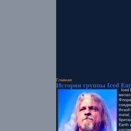
Главная
История группы Iced Ear
Iced E
метал
Флори
соеди
thrash
metal,
британ
Earth 
соста