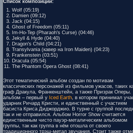
Список композиций:
Wolf (05:19)
Damien (09:12)
Jack (04:15)
Ghost of Freedom (05:11)
Im-Ho-Tep (Pharaoh's Curse) (04:46)
Jekyll & Hyde (04:40)
Dragon's Child (04:21)
Transylvania (кавер на Iron Maiden) (04:23)
Frankenstein (03:51)
Dracula (05:54)
The Phantom Opera Ghost (08:41)
Этот тематический альбом создан по мотивам
классических персонажей из фильмов ужасов, таких к
граф Дракула, Франкенштейн, а также Призрак Оперы.
альбом – первый у
Iced Earth
, в котором принимал уча
ударник Ричард Кристи, и единственный с участием
басиста Криса Диджорджио. В турне с группой послед
так и не отправился. Альбом Horror Show считается
единственным чисто пауэр-металическим альбомом
группы, так как группа в нём отошла от своего
традиционного трэш-метал звучания. Стоит также отм