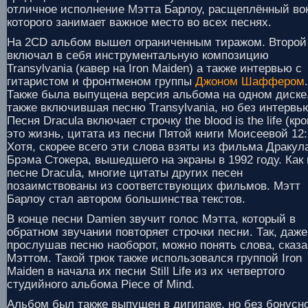
отличное исполнение Мэтта Барлоу, расщеплённый во
которого занимает важное место во всех песнях.
На 2CD альбом вышел ограниченным тиражом. Второй
включал в себя инструментальную композицию
Transylvania (кавер на Iron Maiden) а также интервью с
гитаристом и фронтменом группы
Джоном Шаффером
.
Также была выпущена версия альбома на одном диске
также включившая песню Transylvania, но без интервь
Песня Dracula включает строчку the blood is the life (кро
это жизнь, цитата из песни Пятой книги Моисеевой 12:
Хотя, скорее всего эти слова взяты из фильма Дракул
Брэма Стокера, вышедшего на экраны в 1992 году. Как 
песне Dracula, многие цитаты других песен
позаимствованы из соответствующих фильмов. Мэтт
Барлоу стал автором большинства текстов.
В конце песни Damien звучит голос Мэтта, который в
обратном звучании повторяет строчки песни. Так, даже
прослушав песню наоборот, можно понять слова, сказ
Мэттом. Такой трюк также использовался группой Iron
Maiden в начала их песни Still Life из их четвертого
студийного альбома Piece of Mind.
Альбом был также выпущен в дигипаке, но без бонусн