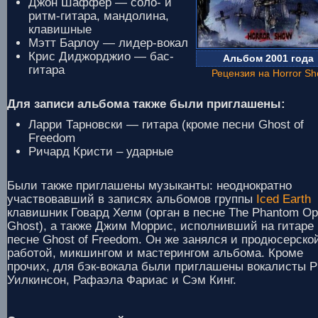
Джон Шаффер — соло- и
ритм-гитара, мандолина,
клавишные
Мэтт Барлоу — лидер-вокал
Крис Диджорджио — бас-
Альбом 2001 года
гитара
Рецензия на Horror S
Для записи альбома также были приглашены:
Ларри Тарновски — гитара (кроме песни Ghost of
Freedom
Ричард Кристи – ударные
Были также приглашены музыканты: неоднократно
участвовавший в записях альбомов группы
Iced Earth
клавишник Говард Хелм (орган в песне The Phantom Op
Ghost), а также Джим Моррис, исполнивший на гитаре 
песне Ghost of Freedom. Он же занялся и продюсерско
работой, микшингом и мастерингом альбома. Кроме
прочих, для бэк-вокала были приглашены вокалисты 
Уилкинсон, Рафаэла Фариас и Сэм Кинг.