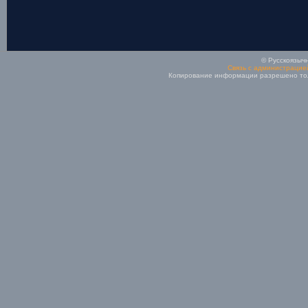
© Русскоязычн
Связь с администрацие
Копирование информации разрешено толь