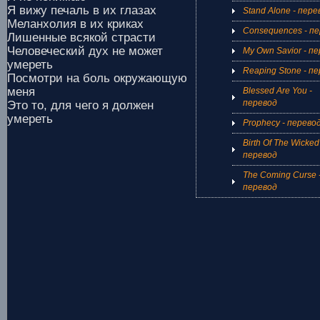
Я вижу печаль в их глазах
Stand Alone - пере
Меланхолия в их криках
Consequences - п
Лишенные всякой страсти
Человеческий дух не может
My Own Savior - п
умереть
Reaping Stone - п
Посмотри на боль окружающую
меня
Blessed Are You -
перевод
Это то, для чего я должен
умереть
Prophecy - перево
Birth Of The Wicked
перевод
The Coming Curse 
перевод