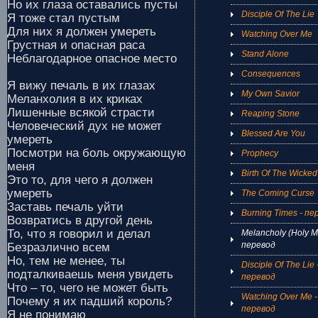
Но их глаза оставались пусты
Disciple Of The Lie
Я тоже стал пустым
Для них я должен умереть
Watching Over Me
Грустная и опасная раса
Stand Alone
Неблагодарное опасное место
Consequences
Я вижу печаль в их глазах
My Own Savior
Меланхолия в их криках
Лишенные всякой страсти
Reaping Stone
Человеческий дух не может
Blessed Are You
умереть
Посмотри на боль окружающую
Prophecy
меня
Birth Of The Wicked
Это то, для чего я должен
умереть
The Coming Curse
Заставь печаль уйти
Burning Times - пе
Возвратись в другой день
То, что я говорил и делал
Melancholy (Holy Ma
перевод
Безразлично всем
Но, тем не менее, ты
Disciple Of The Lie 
подталкиваешь меня увидеть
перевод
Что – то, чего не может быть
Watching Over Me -
Почему я их падший король?
перевод
Я не понимаю