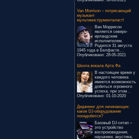
Van Morrison – потрясающий
музыкант
мультиинструменталист!
Ван Моррисон
является северо-
ирландским
исполнителем.
Родился 31 августа
1945 года в Белфасте....
Опубликовано:
28-05-2021
Школа вокала Арта Фа
В настоящее время у
каждого человека
имеется возможность
добиться огромного
успеха, при этом...
Опубликовано:
01-10-2020
Диджеинг для начинающих:
какое DJ-оборудование
понадобится?
Базовый DJ-сетап –
это устройство
воспроизведения,
наушники, акустика,