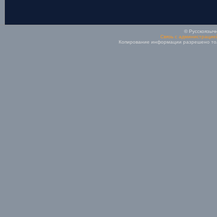
© Русскоязычн
Связь с администрацие
Копирование информации разрешено толь