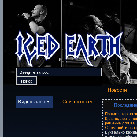
Новости
Видеогалерея
Список песен
Последние
Пошив штор на з
Краснодаре: эле
решение для ваш
С кем пойти на к
Буквально кажды
старается общат