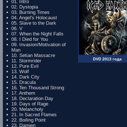
01. Intro
02. Dystopia
03. Burning Times
04. Angel's Holocaust
05. Slave to the Dark
06. V
07. When the Night Falls
08. I Died for You
09. Invasion/Motivation of
Man
10. Setian Massacre
DVD 2013 года
11. Stormrider
12. Pure Evil
13. Wolf
14. Dark City
15. Dracula
16. Ten Thousand Strong
17. Anthem
18. Declaration Day
19. Days of Rage
20. Melancholy
21. In Sacred Flames
22. Boiling Point
23. Damien