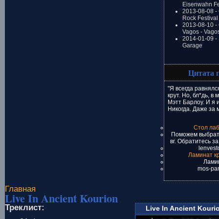
Eisenwahn Fe
2013-08-08 -
Rock Festival
2013-08-10 - 
Vagos - Vago
2014-01-09 -
Garage
Цитата 
"Я всегда равнялс
крут. Но, бл*дь, в
Мэтт Барлоу. И я и
Никогда. Даже за 
Стол лаб
Поможем выбрать
вг. Обратитесь з
lenvest
Ламинат к
Лами
mos-par
Главная
Live In Ancient Kourion
Треклист:
Live In Ancient Kouri