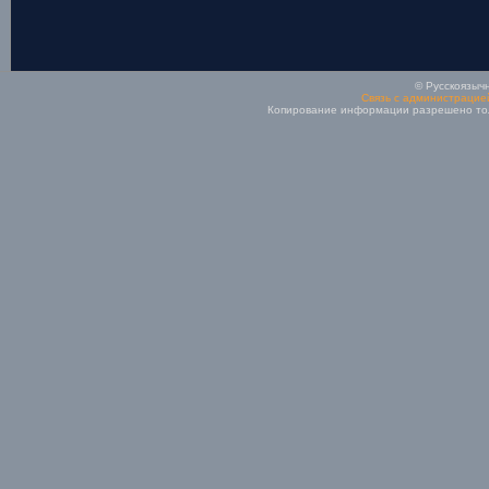
© Русскоязычн
Связь с администрацие
Копирование информации разрешено толь