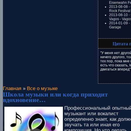
Eisenwahn Fe
2013-08-08 -
Rock Festival
2013-08-10 - 
Vagos - Vago
2014-01-09 -
Garage
Цитата 
"У меня нет друго
ничего другого, то
тех пор, пока мне
есть что сказать, 
двигаться вперед"
Главная
»
Все о музыке
Школа музыки или когда приходит
вдохновение…
Профессиональный опытны
музыкант или вокалист
определенно знает, как долж
звучать та или иная его
композиция. Но что делать