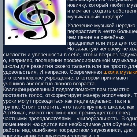
новичку, который любит муз
и мечтает создать собствен
музыкальный шедевр?
Увлечение музыкой нередко
перерастает в нечто больше
чем пение на семейных
праздниках или игра для гос
Но зачастую человеку не хв
смелости и уверенности в себе, чтобы всерьез задума
о, например, посещении профессиональной музыкаль
школы для развития своего таланта или же просто для
удовольствия. И напрасно. Современная
школа музык
это комплексное учреждение, в котором принимают
учеников абсолютно любого возраста.
Квалифицированный педагог поможет вам грамотно
поставить голос, откорректирует манеру исполнения. Т
уроки могут проводиться как индивидуально, так и в
группе. Стоит отметить, что такие крупные школы, как
АртВокал, имеют несомненное преимущество перед
частными преподавателями – универсальность. В одн
помещении находится все необходимое для обучения,
работы над ошибками посредством звукозаписи, для
консультации со звукорежиссером и т.д.