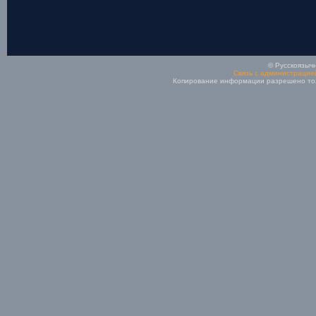
© Русскоязычн
Связь с администрацие
Копирование информации разрешено толь