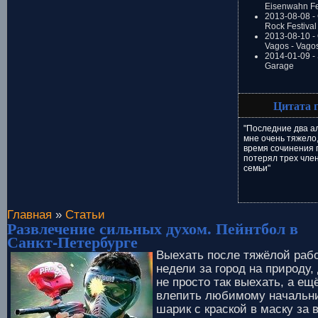
Eisenwahn Fe
2013-08-08 -
Rock Festival
2013-08-10 - 
Vagos - Vago
2014-01-09 -
Garage
Цитата 
"Последние два а
мне очень тяжело,
время сочинения п
потерял трех чле
семьи"
Главная
»
Статьи
Развлечение сильных духом. Пейнтбол в
Санкт-Петербурге
Выехать после тяжёлой раб
недели за город на природу,
не просто так выехать, а ещ
влепить любимому начальн
шарик с краской в маску за 