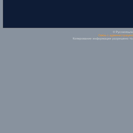
© Русскоязычн
Связь с администрацие
Копирование информации разрешено толь