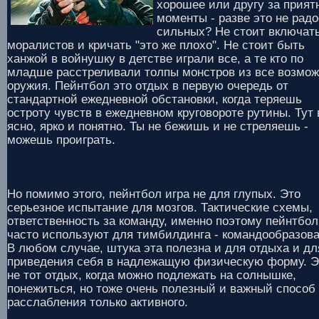
хорошее или другу за прият
моменты - разве это не радо
сильных? Не стоит включат
моралистов и кричать "это же плохо". Не стоит быть
ханжой в войнушку в детстве играли все, а те кто по
младше расстреливали толпы монстров из все возмож
оружия. Пейнтбол это отдых в первую очередь от
стандартной ежедневной обстановки, когда теряешь
остроту чувств в ежедневном круговороте рутины. Тут 
ясно, ярко и понятно. Ты не бежишь и не стреляешь -
можешь проиграть.
Но помимо этого, пейнтбол игра не для глупых. Это
серьезное испытание для мозгов. Тактические схемы,
ответственность за команду, именно поэтому пейнтбол
часто используют для тимбилдинга - командообразова
В любом случае, штука эта полезна и для отдыха и дл
приведения себя в надлежащую физическую форму. Э
не тот отдых, когда можно подлежать на солнышке,
понежиться, но тоже очень полезный и важный способ
расслабления только активного.