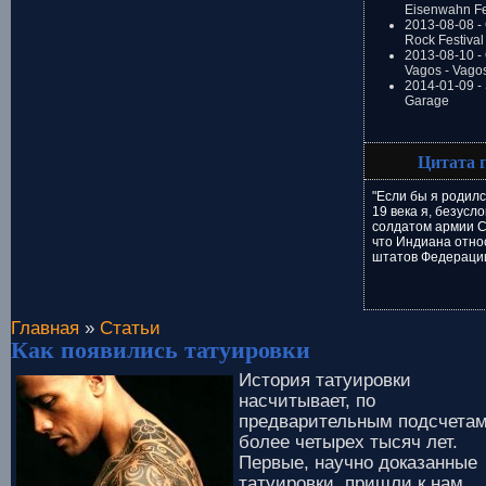
Eisenwahn Fe
2013-08-08 -
Rock Festival
2013-08-10 - 
Vagos - Vago
2014-01-09 -
Garage
Цитата 
"Если бы я родилс
19 века я, безусл
солдатом армии С
что Индиана относ
штатов Федераци
Главная
»
Статьи
Как появились татуировки
История татуировки
насчитывает, по
предварительным подсчетам
более четырех тысяч лет.
Первые, научно доказанные
татуировки, пришли к нам