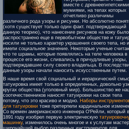
вместе с древнеегипетскими
мумиями, на телах которых
отчетливо различимы
различного рода узоры и рисунки. Но абсолютно понят
(хотя существует только один факт. подтверждающий
данную теорию), что нанесение рисунков на кожу было
распространено еще в первобытном обществе и татуи
носили не только характер украшения своего тела, но 
имели социальное значение. Некоторые ученые считаю
что те шрамы, которые появлялись на теле человека в
процессе его жизни, сливались в причудливые узоры,
подтверждавшие силу своего владельца. В последств
данные узоры начали наносить искусственным путем.
В наше время свой социальный и иерархический смы
татуировка имеет только в определенных, довольно уз
кругах общества (уголовный мир). Большинство же н
соотечественников наносят татуировки на свои тела
потому, что это красиво и модно.
Наборы инструменто
для татуировки
тоже претерпели кардинальное измене
Со времен американского инженера О'Рейли, который 
1891 году изобрел первую электрическую
татуировочн
машинку
, изменилось очень многое и к услугам масте
широчайший выбор различных инструментов для