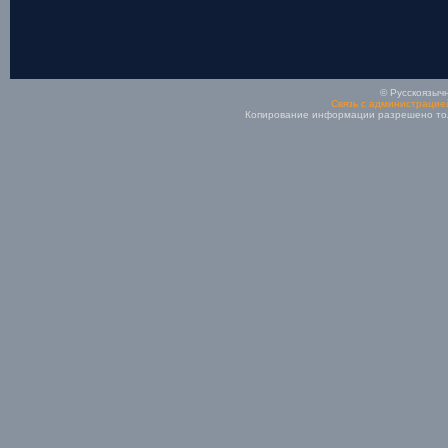
© Русскоязычн
Связь с администрацие
Копирование информации разрешено толь