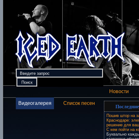
Новости
Видеогалерея
Список песен
Последние
Пошив штор на з
Краснодаре: эле
решение для ваш
С кем пойти на к
Буквально кажды
старается общат