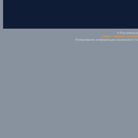
© Русскоязычн
Связь с администрацие
Копирование информации разрешено толь