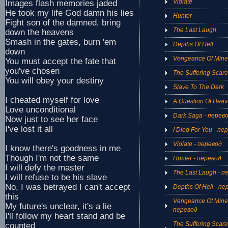
Violate
Images flash memories jaded
He took my life God damn his lies
Hunter
Fight son of the damned, bring
The Last Laugh
down the heavens
Smash in the gates, burn 'em
Depths Of Hell
down
Vengeance Of Mine
You must accept the fate that
you've chosen
The Suffering Scar
You will obey your destiny
Slave To The Dark
I cheated myself for love
A Question Of Hea
Love unconditional
Dark Saga - перев
Now just to see her face
I've lost it all
I Died For You - пе
Violate - перевод
I know there's goodness in me
Though I'm not the same
Hunter - перевод
I will defy the master
The Last Laugh - п
I will refuse to be his slave
No, I was betrayed I can't accept
Depths Of Hell - п
this
Vengeance Of Mine
My future's unclear, it's a lie
перевод
I'll follow my heart stand and be
The Suffering Scare
counted