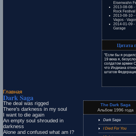
Eisenwahn Fe
2013-08-08 -
Rock Festival
2013-08-10 - 
Vagos - Vago
2014-01-09 -
Garage
Цитата 
"Если бы я родилс
19 века я, безусл
солдатом армии С
что Индиана относ
штатов Федераци
Главная
Dark Saga
The deal was rigged
The Dark Saga
There's darkness in my soul
Альбом 1996 года
I want to die again
An empty soul shrouded in
Dark Saga
darkness
I Died For You
Alone and confused what am I?