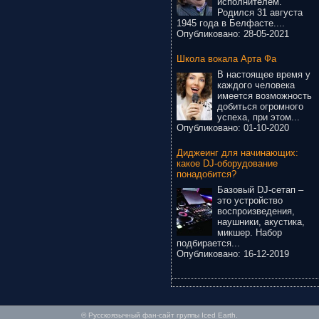
исполнителем.
Родился 31 августа
1945 года в Белфасте....
Опубликовано:
28-05-2021
Школа вокала Арта Фа
В настоящее время у
каждого человека
имеется возможность
добиться огромного
успеха, при этом...
Опубликовано:
01-10-2020
Диджеинг для начинающих:
какое DJ-оборудование
понадобится?
Базовый DJ-сетап –
это устройство
воспроизведения,
наушники, акустика,
микшер. Набор
подбирается...
Опубликовано:
16-12-2019
© Русскоязычный фан-сайт группы Iced Earth.