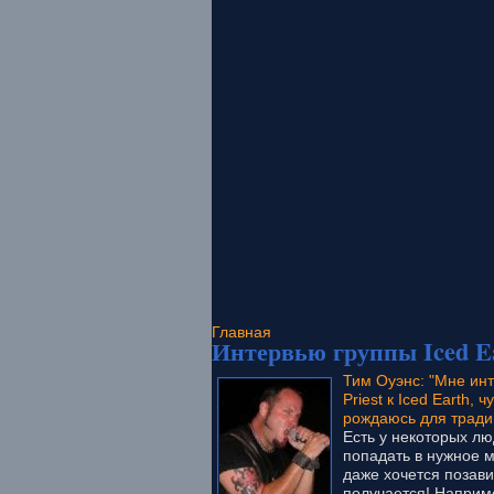
Главная
Интервью группы Iced E
Тим Оуэнс: "Мне инт
Priest к Iced Earth, 
рождаюсь для тради
Есть у некоторых лю
попадать в нужное м
даже хочется позави
получается! Наприме