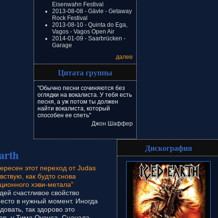
Eisenwahn Festival
2013-08-08 - Gävle - Getaway
Rock Festival
2013-08-10 - Quinta do Ega,
Vagos - Vagos Open Air
2014-01-09 - Saarbrücken -
Garage
далее
Цитата группы
"Обычно песни сочиняются без
оглядки на вокалиста. У тебя есть
песня, а уж потом ты должен
найти вокалиста, который
способен ее спеть"
Джон Шаффер
Дискография
arth
ересен этот переход от Judas
чувствую, как будто снова
ционного хэви-метала"
дей счастливое свойство
есто в нужный момент. Иногда
довать, так здорово это
р, у Тима Оуэнса. Сначала...