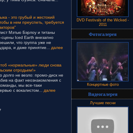
ка - это грубый и жестокий
DVD Festivals of the Wicked -
чтобы в нем преуспеть, требуется
2011
акторов"
алист Мэтью Бэрлоу и титаны
Фотогалерея
сцены Iced Earth внезапно
решили, что группа уже не
удара, и даже принятие...
далее
 чтоб «нормальные» люди снова
льским отродьем!»
то долго не везло: промо-диск не
забив на факт неознакомления с
Концертные фото
оманды, мы все-таки
ервью с вокалистом...
далее
Видеогалерея
Лучшие песни
7