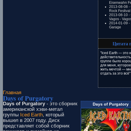
Eisenwahn Fe
2013-08-08 -
Rock Festival
2013-08-10 - 
Vagos - Vago
2014-01-09 -
Garage
Цитата 
"Iced Earth — это
действительность.
группе было хор
для меня, которо
жить мечтой — мн
отдать за это всё"
Главная
Days of Purgatory
Days of Purgatory
- это сборник
Days of Purgatory
американской хэви-метал
группы
Iced Earth
, который
вышел в 2007 году. Диск
представляет собой сборник