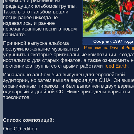
ремиксов и римейков из
предыдущих альбомов группы.
Также в этот альбом вошли
песни ранее никогда не
издавались, и ранние
перезаписанные песни в новом
варианте.
Сборник 1997 года
Причиной выпуска альбома
Рецензия на Days of Purg
послужило желание музыкантов
улучшить некоторые оригинальные композиции, созда
ностальгию для старых фанатов, а также ознакомить 
поклонников группы со старыми работами
Iced Earth
.
Изначально альбом был выпущен для европейской
аудитории, но затем вышла версия для США. Он выш
ограниченным тиражом, и был выполнен в двух вариан
одинарный и двойной CD. Ниже приведены варианты
треклистов.
Список композиций:
One CD edition