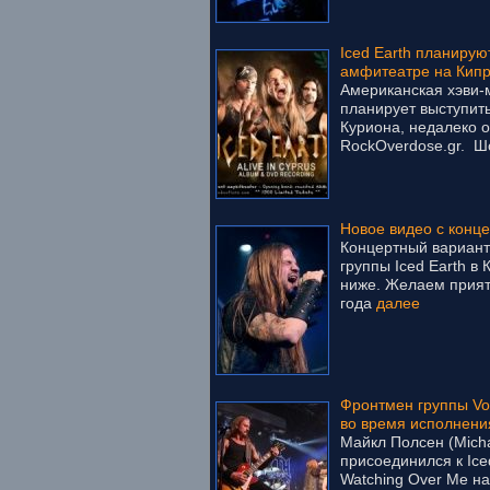
Iced Earth планирую
амфитеатре на Кип
Американская хэви-м
планирует выступит
Куриона, недалеко 
RockOverdose.gr. Шо
Новое видео с конце
Концертный вариант
группы Iced Earth в
ниже. Желаем прият
года
далее
Фронтмен группы Vol
во время исполнени
Майкл Полсен (Micha
присоединился к Ice
Watching Over Me на