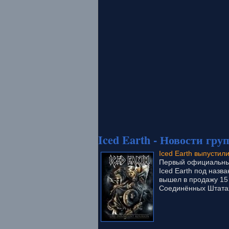
Iced Earth - Новости гру
Iced Earth выпустил
Первый официальный
Iced Earth под назван
вышел в продажу 15 
Соединённых Штатах