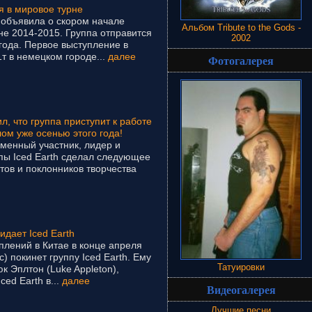
ся в мировое турне
объявила о скором начале
Альбом Tribute to the Gods -
не 2014-2015. Группа отправится
2002
 года. Первое выступление в
т в немецком городе...
далее
Фотогалерея
, что группа приступит к работе
ом уже осенью этого года!
енный участник, лидер и
пы Iced Earth сделал следующее
тов и поклонников творчества
дает Iced Earth
плений в Китае в конце апреля
) покинет группу Iced Earth. Ему
Татуировки
к Эплтон (Luke Appleton),
ced Earth в...
далее
Видеогалерея
Лучшие песни