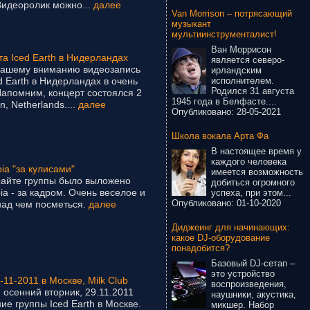
Видеоролик можно...
далее
Van Morrison – потрясающий
музыкант
мультиинструменталист!
Ван Моррисон
а Iced Earth в Нидерландах
является северо-
вашему вниманию видеозапись
ирландским
исполнителем.
d Earth в Нидерландах в очень
Родился 31 августа
Напомним, концерт состоялся 2
1945 года в Белфасте....
, Netherlands....
далее
Опубликовано:
28-05-2021
Школа вокала Арта Фа
В настоящее время у
каждого человека
ia "за кулисами"
имеется возможность
айте группы было выложено
добиться огромного
ia - за кадром. Очень веселое и
успеха, при этом...
Опубликовано:
01-10-2020
над чем посметься.
далее
Диджеинг для начинающих:
какое DJ-оборудование
понадобится?
Базовый DJ-сетап –
это устройство
-11-2011 в Москве, Milk Club
воспроизведения,
 осенний вторник, 29.11.2011
наушники, акустика,
ие группы Iced Earth в Москве.
микшер. Набор