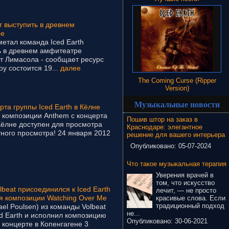
т выступить в древнем
ре
етал команда Iced Earth
ь в древнем амфитеатре
от Лимасола - сообщает ресурс
у состоится 19...
далее
The Coming Curse (Ripper
Version)
Музыкальные новости
рта группы Iced Earth в Кёлне
 композиции Anthem с концерта
Пошив штор на заказ в
 Кёлне доступен для просмотра
Краснодаре: элегантное
ного просмотра! 24 января 2012
решение для вашего интерьера
Опубликовано:
05-07-2024
Что такое музыкальная терапия
Уверения врачей в
том, что искусство
beat присоединился к Iced Earth
лечит, — не просто
я композиции Watching Over Me
красивые слова. Если
традиционный подход
el Poulsen) из команды Volbeat
не...
d Earth и исполнил композицию
Опубликовано:
30-06-2021
 концерте в Копенгагене 3