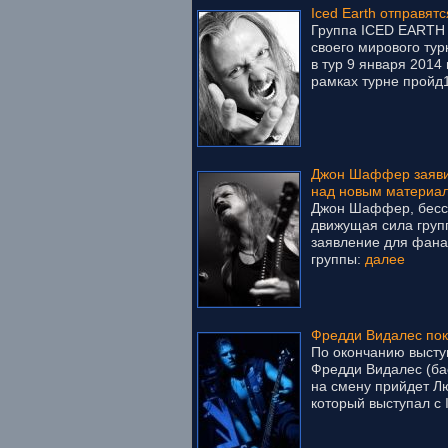
Iced Earth отправят
Группа ICED EARTH 
своего мирового тур
в тур 9 января 2014
рамках турне пройд1
Джон Шаффер заявил
над новым материал
Джон Шаффер, бессм
движущая сила груп
заявление для фана
группы:
далее
Фредди Видалес поки
По окончанию высту
Фредди Видалес (бас
на смену прийдет Лю
который выступал с I