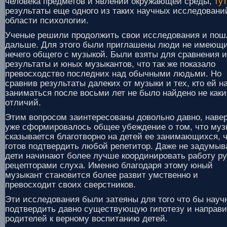
человека предметов и явлений окружающей среды,
тут
результаты еще одного из таких научных исследовани
области психологии.
Ученые решили продолжить свои исследования и пош
дальше. Для этого были приглашены люди не имеющ
нечего общего с музыкой. Были взяты для сравнения 
результаты и юных музыкантов, что так же показало
превосходство последних над обычными людьми. Но
сравнив результаты далеких от музыки и тех, кто ей н
заниматься после восьми лет не было найдено не каки
отличий.
Этим вопросом заинтересованы довольно давно, навер
уже сформировалось общее убеждение о том, что муз
сказывается благотворно на детей ее занимающихся, 
готов подтвердить любой репетитор. Даже не задумыв
дети начинают более лучше координировать работу ру
рецепторами слуха. Именно благодаря этому юный
музыкант становится более развит умственно и
превосходит своих сверстников.
Эти исследования были затеяны для того что бы науч
подтвердить давно существующую гипотезу и направи
родителей к верному воспитанию детей.