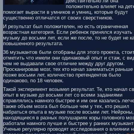
действительно ли она
положительно влияет на дет
помогает вырасти в умников и умниц, которые будут
существенно отличатся от своих сверстников.
И результат был положителен, но есть ограниченная
возрастная категория. Если ребенок принялся изучать
музыку до восьми лет, если же после, то не будет не к
повышенного результата.
36 музыкантов были отобраны для этого проекта, стои
отметить что имели они одинаковый опыт и стаж, с ви
чем не выдавали свое отличие между друг другом.
Просканировав мозг, тех кто начал заниматься раньше
позже восьми лет, количество претендентов было
одинаково, по 18 человек.
Такой эксперимент возымел результат. Те, кто начал с
опыт в музыке до восьми лет со всеми заданиями
справлялись намного быстрее и им они казались легче
также объем мозга был больше чем у тех, кто решил
набраться опыта в музыке после восьми лет. Нейроны,
находящиеся в разных полушариях коры головного моз
работали намного лучше и быстрее у ранних музыкант
Ученые регулярно проводят исследования о влиянии н