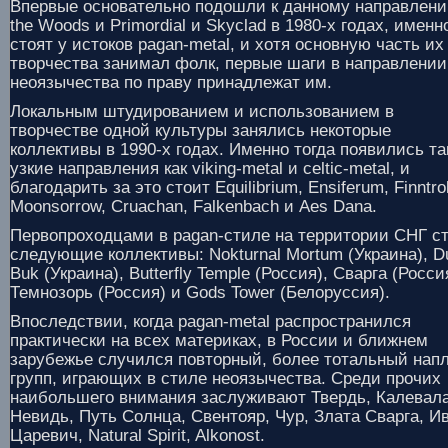
Впервые основательно подошли к данному направлени
the Woods и Primordial и Skyclad в 1980-х годах, именн
стоят у истоков pagan-metal, и хотя основную часть их
творчества занимал фолк, первые шаги в направлении
неоязычества по праву принадлежат им.
Локальным штудированием и использованием в
творчестве одной культуры занялись некоторые
коллективы в 1990-х годах. Именно тогда появились та
узкие направления как viking-metal и celtic-metal, и
благодарить за это стоит Equilibrium, Ensiferum, Finntrol
Moonsorrow, Cruachan, Falkenbach и Aes Dana.
Первопроходцами в pagan-стиле на территории СНГ с
следующие коллективы: Nokturnal Mortum (Украина), D
Buk (Украина), Butterfly Temple (Россия), Сварга (Росси
Темнозорь (Россия) и Gods Tower (Белоруссия).
Впоследствии, когда pagan-metal распространился
практически на всех материках, в России и ближнем
зарубежье случился повторный, более тотальный нап
групп, играющих в стиле неоязычества. Среди прочих
наибольшего внимания заслуживают Твердь, Калевала
Невидь, Путь Солнца, Свентояр, Чур, Злата Сварга, И
Царевич, Natural Spirit, Alkonost.