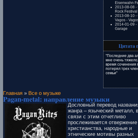
Eisenwahn Fe
2013-08-08 -
Rock Festival
2013-08-10 - 
Vagos - Vago
2014-01-09 -
Garage
Цитата 
"Последние два а
мне очень тяжело,
время сочинения п
потерял трех чле
семьи"
Главная
»
Все о музыке
Pagan-metal: направление музыки
Дословный перевод названи
жанра – языческий металл, 
связи с этим отчетливо
прослеживается отвержение
христианства, народные и
этнические мотивы разных