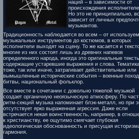
наций – в зависимости от
происхождения исполнителе
Но это не принципиально, в
зависит от личных предпоч
музыкантов.
Традиционность наблюдается во всем – от используе
музыкальных инструментов до костюмов, в которых
исполнители выходят на сцену. То же касается и текст
многие из них состоят лишь из древних напевов
определенного народа, иногда это оригинальные текст
содержащие устаревшие выражения и слова. Тематика
тоже, так или иначе, затрагивает действительные или
вымышленные исторические события – военные поход
битвы, национальный фольклор.
Все вместе в сочетании с довольно тяжелой музыкой
создает органичную неоязыческую атмосферу. По част
ритм-секций музыка напоминает блэк-металл, но при 
отсутствует ярко выраженная агрессия. Даже если
встречается некая воинственность, например, в отнош
к христианству, ее ощутимо смягчает глубокая
идеологическая обоснованность и присущая историзм
гармония.