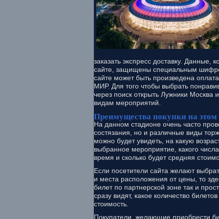
заказать экспресс доставку. Данные, 
сайте, защищены специальным шифр
сайте может быть произведена оплата
МИР. Для того чтобы выбрать понрави
через поиск открыть Лужники Москва 
видам мероприятий.
Преимущества покупки на этом 
На данном стадионе очень часто пров
состязания, но и различные виды тор
можно будет увидеть, на какую возра
выбранное мероприятие, какого числа 
время и сколько будет средняя стоимо
Если посетители сайта желают выбрат
и места расположения от цены, то зд
билет по партнерской зоне так и прос
сразу видят, какое количество билетов
стоимость.
Покупатели, желающие приобрести бил