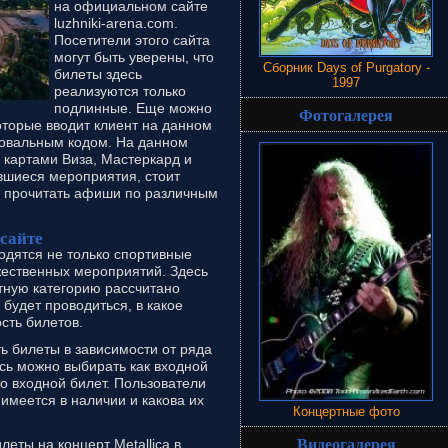
на официальном сайте
luzhniki-arena.com.
Посетители этого сайта
могут быть уверены, что
Сборник Days of Purgatory -
билеты здесь
1997
реализуются только
подлинные. Еще можно
Фотогалерея
которые вводит клиент на данном
овальным кодом. На данном
 картами Виза, Мастеркард и
вшиеся мероприятия, стоит
и прочитать афиши по различным
сайте
одятся не только спортивные
жественных мероприятий. Здесь
стную категорию рассчитано
будет проводиться, в какое
сть билетов.
ь билеты в зависимости от ряда
есь можно выбирать как входной
то входной билет. Пользователи
 имеется в наличии и какова их
Концертные фото
Видеогалерея
еты на концерт Metallica в