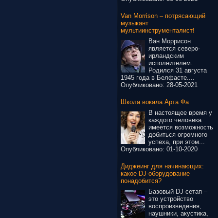
Van Morrison – потрясающий
музыкант
мультиинструменталист!
Ван Моррисон
является северо-
ирландским
исполнителем.
Родился 31 августа
1945 года в Белфасте....
Опубликовано:
28-05-2021
Школа вокала Арта Фа
В настоящее время у
каждого человека
имеется возможность
добиться огромного
успеха, при этом...
Опубликовано:
01-10-2020
Диджеинг для начинающих:
какое DJ-оборудование
понадобится?
Базовый DJ-сетап –
это устройство
воспроизведения,
наушники, акустика,