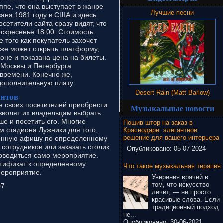
уппе, что она выступает в жанре
Лучшие песни
вана 1981 году в США и здесь
осетители сайта сразу видят, что
оскресенье 18:00. Стоимость
е того как покупатель захочет
 же может открыть платформу,
оне и показана цена на билеты.
 Москвы и Петербурга
времени. Конечно же,
 дополнительную плату.
Desert Rain (Matt Barlow)
ентов
я своих посетителей приобрести
Музыкальные новости
зволят их владельцам выбрать
е и посетить его. Многие
Пошив штор на заказ в
 стадиона Лужники для того,
Краснодаре: элегантное
решение для вашего интерьера
ленную афишу по определенному
сотрудников или заказать столик
Опубликовано:
05-07-2024
проводиться само мероприятие.
тификат к определенному
Что такое музыкальная терапия
мероприятие.
Уверения врачей в
том, что искусство
07
лечит, — не просто
красивые слова. Если
традиционный подход
не...
Опубликовано:
30-06-2021