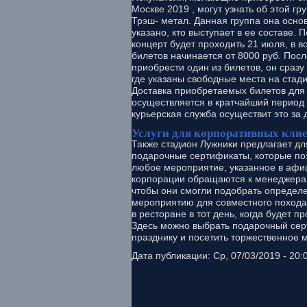
Москве 2019 , могут узнать об этой гр
Трэш- метал. Данная группа она осно
указано, кто выступает в ее составе. П
концерт будет проходить 21 июля, в в
билетов начинается от 8000 руб. Посл
приобрести один из билетов, он сразу
где указаны свободные места на стади
Доставка приобретаемых билетов для
осуществляется в кратчайший период 
курьерская служба осуществит это за
Услуги для корпоративных кли
Также стадион Лужники предлагает дл
подарочные сертификаты, которые по
любое мероприятие, указанное в афиш
корпорации обращаются к менеджерам
чтобы они смогли подобрать опреде
мероприятию для совместного похода 
в ресторане в тот день, когда будет 
Здесь можно выбрать подарочный сер
празднику и посетить торжественное 
Дата публикации: Ср, 07/03/2019 - 20: