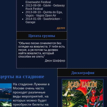
Eisenwahn Festival
2013-08-08 - Gävle - Getaway
Rock Festival
2013-08-10 - Quinta do Ega,
Vagos - Vagos Open Air
2014-01-09 - Saarbrücken -
Garage
далее
Цитата группы
"Обычно песни сочиняются без
оглядки на вокалиста. У тебя есть
песня, а уж потом ты должен
найти вокалиста, который
способен ее спеть"
Джон Шаффер
Дискография
церты на стадионе
На стадионе Лужники в
Москве очень часто
проходят различные
виды мероприятий, на
которых можно будет
приобрести билеты на