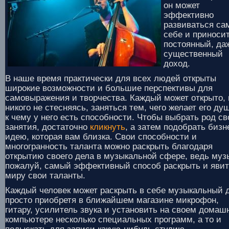
он может
эффективно
развиваться са
себе и приноси
постоянный, да
существенный
доход.
В наше время практически для всех людей открыты
широкие возможности и большие перспективы для
самовыражения и творчества. Каждый может открыто, 
никого не стесняясь, заняться тем, чего желает его душ
к чему у него есть способности. Чтобы выбрать род св
занятия, достаточно
кликнуть
, а затем подобрать бизн
идею, которая вам близка. Свои способности и
многогранность таланта можно раскрыть благодаря
открытию своего дела в музыкальной сфере, ведь муз
пожалуй, самый эффективный способ раскрыть и яви
миру свои таланты.
Каждый человек может раскрыть в себе музыкальный д
просто приобретя в ближайшем магазине микрофон,
гитару, усилитель звука и установить на своем домаш
компьютере несколько специальных программ, а то и