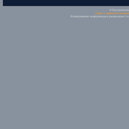
© Русскоязычн
Связь с администрацие
Копирование информации разрешено толь