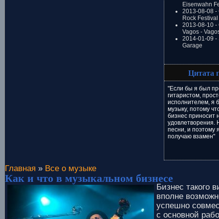
Eisenwahn Fe
2013-08-08 -
Rock Festival
2013-08-10 - 
Vagos - Vago
2014-01-09 -
Garage
Цитата 
"Если бы я был п
гитаристом, прост
исполнителем, я 
музыку, потому ч
бизнес приносит н
удовлетворения. 
песни, и поэтому 
получаю взамен"
Главная
»
Все о музыке
Как и что в музыкальном бизнесе
Бизнес такого в
вполне возможн
успешно совме
с основной рабо