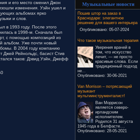
ния и его место сменил Джон
Музыкальные новости
изошли изменения. Уэйн ушел и
едующих альбомах ярко
Пошив штор на заказ в
Краснодаре: элегантное
зыки и слов.
решение для вашего интерьера
л в 1993 году. После этого
Опубликовано:
05-07-2024
нилась в 1998-м. Сначала был
т, с помощью композиций из
Что такое музыкальная терапия
ый альбом. Уже почти новый
Уверения врачей в
ьбомы. В 2004 году компанию
том, что искусство
т Джей Рейнольдс, басист Стив
лечит, — не просто
стался таков: Дэвид Уэйн, Джефф
красивые слова. Если
традиционный подход
не...
50
Опубликовано:
30-06-2021
Van Morrison – потрясающий
музыкант
мультиинструменталист!
Ван Моррисон
является северо-
ирландским
исполнителем.
Родился 31 августа
1945 года в Белфасте....
Опубликовано:
28-05-2021