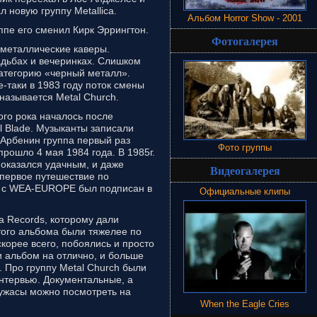
л новую группу Metallica.
Альбом Horror Show - 2001
ппе его сменил Кирк Эррингтон.
Фотогалерея
 металлические каверы.
адьбах и вечеринках. Слишком
категорию «черный металл».
-таки в 1983 году поток смены
называется Metal Church.
го рока началось после
 Blade. Музыканты записали
 Арбенин группа первый раз
Фото группы
рошло 4 мая 1984 года. В 1985г.
оказался удачным, и даже
Видеогалерея
и первое путешествие по
 с WEA-EUROPE был подписан в
Официальные клипы
a Records, которому дали
этого альбома были тяжелее по
корее всего, побоялись и просто
и альбом на отлично, и больше
. Про группу Metal Church были
нтервью. Документальные, а
 ужасы можно посмотреть на
When the Eagle Cries