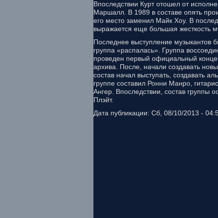
Впоследствии Курт отошел от исполне
Маршалл. В 1989 в составе опять про
его место заменил Майк Хоу. В посл
выражается еще большая жесткость му
Последнее выступление музыкантов бы
группа «распалась». Группа воссоеди
проведен первый официальный концер
архива. После, начали создавать нов
состав начал выступать, создавать ал
группе составил Ронни Манро, гитарис
Ангер. Впоследствии, состав группы о
Плэйт.
Дата публикации: Сб, 08/10/2013 - 04: