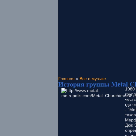
Главная
»
Все о музыке
История группы Metal Ch
1980
групп
чест
где 
- "Me
таков
Мерфи
Дюк Э
опре
удар