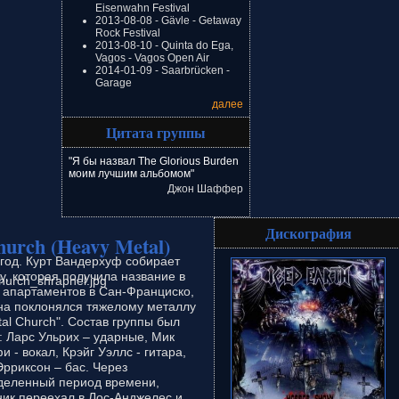
Eisenwahn Festival
2013-08-08 - Gävle - Getaway
Rock Festival
2013-08-10 - Quinta do Ega,
Vagos - Vagos Open Air
2014-01-09 - Saarbrücken -
Garage
далее
Цитата группы
"Я бы назвал The Glorious Burden
моим лучшим альбомом"
Джон Шаффер
Дискография
urch (Heavy Metal)
 год. Курт Вандерхуф собирает
у, которая получила название в
ь апартаментов в Сан-Франциско,
она поклонялся тяжелому металлу
tal Church". Состав группы был
: Ларс Ульрих – ударные, Мик
 - вокал, Крэйг Уэллс - гитара,
рриксон – бас. Через
деленный период времени,
ник переехал в Лос-Анджелес и