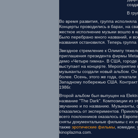
созда
В гру
Во время развития, группа исполняла
Концерты проводились в барах, на св
жесткое исполнение музыки вошло в 
Было перебрано много названий, и все
названия остановился. Теперь группа 
Звездное стремление к Олимпу тяжело
приглашения президента фирмы Metal
демо «Четыре гимна». В США, городе
выступает на концерте. Мероприятие п
музыканты создали новый альбом. Он 
более. Осень, этого же года, откатал
Западному побережью США. Контракт
1986г.
Второй альбом был выпущен на Elektr
название "The Dark". Композиции из 
звучанию и по названию. Музыканты, с
отказались от экспериментов. Принял
всего поклонников оказалось в Европе
сняты документальные фильмы с их и
также
эротические фильмы
, комедии,
kinoplazma.com.