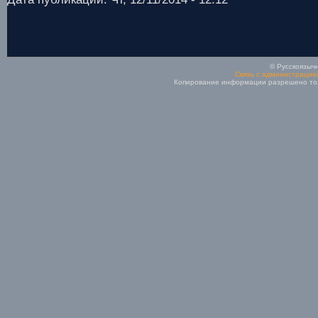
© Русскоязычн
Связь с администрацие
Копирование информации разрешено толь