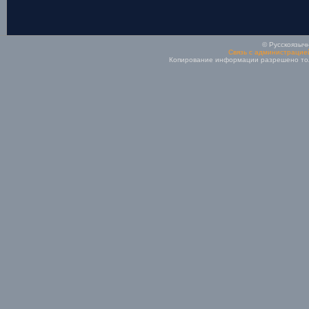
© Русскоязычн
Связь с администрацие
Копирование информации разрешено толь