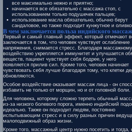
все максимально нежно и приятно;
начинается все обязательно с массажа стоп, с
использованием только подушечек пальцев;
использование масла обязательно, обычно берут
сандаловое, но также подходит кунжутное и оливко
В чем заключается польза индийского масса
Первый и самый главный эффект, который отмечают в
заключается в том, что человек чувствует ослабление
напряжения, снимается стресс. Благодаря массажном
воздействию укрепляется иммунитет и улучшается об
веществ, пациент чувствует себя бодрее, у него
появляется прилив сил. Кроме того, человек начинает
чувствовать себя лучше благодаря тому, что клетки д
обновляются.
Особое воздействие оказывает массаж лица - он спос
избавить не только от морщин, но и от головной боли.
Для человека, которому сложно терпеть обычный масс
из-за низкого болевого порога, именно индийский под
идеально. Также он подходит людям, постоянно
испытывающим стресс и в силу разных причин веду
малоподвижный образ жизни.
Кроме того, массажный центр нужно посетить и тогда, 