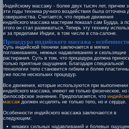
Индийскому массажу - более двух тысяч лет, причем з
эти годы техника ручного воздействия была отточена 
совершенства. Считается, что первые движения
индийского массажа мастерам показал сам Будда, а п
этого он стал развиваться. Теперь эту технику исполь
и за пределами Индии, в том числе в спа-салоне.
Процедура индийского массажа - особенност
Суть индийской техники заключается в мягких
поглаживаниях, нежных надавливаниях и скользящие
растирания. Суть в том, что процедура должна принос
только приятные ощущения. Благодаря специальной
технологии тело становится гибким и более пластичн
уже после нескольких процедур.
Все движения, которые используются при выполнении
индийского массажа, имеют не только физическое, но 
философское значение. Предполагается, что
индийск
массаж
должен исцелять не только тело, но и сердце.
Особенности индийского массажа заключаются в
следующем:
никаких сильных надавливаний и болевых ощущен