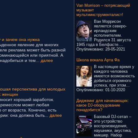
Van Morrison – потрясающий
музыкант
мультиинструменталист!
Ван Моррисон
является северо-
ирландским
исполнителем.
у и зачем она нужна
Родился 31 августа
1945 года в Белфасте....
быденное явление для многих
Опубликовано:
28-05-2021
деле реклама может быть разной
поминающейся или приятной. А
Школа вокала Арта Фа
надобиться и тем...
далее
В настоящее время у
каждого человека
имеется возможность
добиться огромного
успеха, при этом...
рошая перспектива для молодых
Опубликовано:
01-10-2020
х женщин
иносит хороший заработок.
Диджеинг для начинающих:
 ремеслом может любая
какое DJ-оборудование
понадобится?
 от возраста. Конечно, есть
ии: она должна быть...
далее
Базовый DJ-сетап –
это устройство
воспроизведения,
наушники, акустика,
микшер. Набор