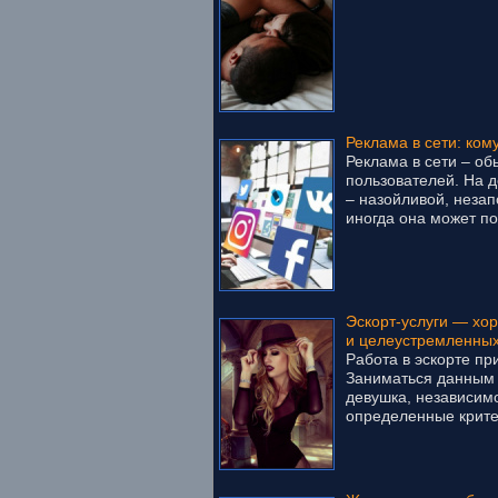
Реклама в сети: ком
Реклама в сети – о
пользователей. На 
– назойливой, неза
иногда она может по
Эскорт-услуги — хо
и целеустремленны
Работа в эскорте пр
Заниматься данным
девушка, независимо
определенные критер