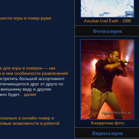
ьности игры в покер-руме
Альбом Iced Earth - 1990
Фотогалерея
 для игры в покерок — как
и в чем особенности развлечений
встретить большой ассортимент
отличающегося друг от друга по
 внешнему виду и другим
но будет...
далее
ионально в онлайн-покер и
новые возможности в pokerok
Концертные фото
Видеогалерея