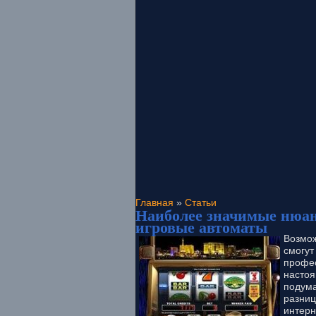
Главная
»
Статьи
Наиболее значимые нюан
игровые автоматы
Возмож
смогут
профе
настоя
подума
разниц
интерн