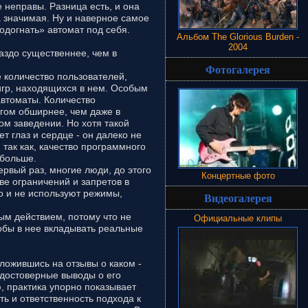
е неправы. Разница есть, и она
 значимая. Ну и наверное самое
подогнать» автомат под себя.
Альбом The Glorious Burden -
2004
аздо существеннее, чем в
Фотогалерея
е количество пользователей,
игр, находящихся в нем. Особым
автоматы. Количество
гом обширнее, чем даже в
м заведении. Но хотя такой
т глаз и сердце - он далеко не
так как, качество программного
 больше.
рвый раз, многие люди, до этого
Концертные фото
ве ограничений и запретов в
но и не используют режимы,
Видеогалерея
ым действием, потому что не
Официальные клипы
тобы в нее вкладывать реальные
ложившись на отзывы о каком -
 достоверные выводы о его
, практика упорно показывает
ть и ответственность подхода к