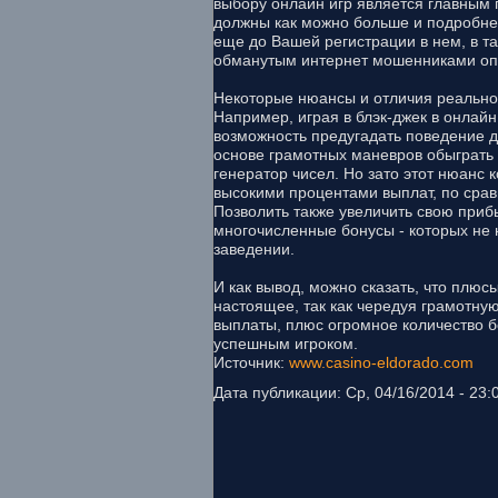
выбору онлайн игр является главным 
должны как можно больше и подробне
еще до Вашей регистрации в нем, в та
обманутым интернет мошенниками оп
Некоторые нюансы и отличия реальног
Например, играя в блэк-джек в онлайн
возможность предугадать поведение ди
основе грамотных маневров обыграть 
генератор чисел. Но зато этот нюанс 
высокими процентами выплат, по сра
Позволить также увеличить свою приб
многочисленные бонусы - которых не
заведении.
И как вывод, можно сказать, что плю
настоящее, так как чередуя грамотную
выплаты, плюс огромное количество б
успешным игроком.
Источник:
www.casino-eldorado.com
Дата публикации: Ср, 04/16/2014 - 23: