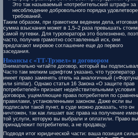
Это так называемый «потребительский штраф» за
несоблюдение добровольного порядка удовлетвор
требований.
Таким образом, при грамотном ведении дела, итоговая
сумма взыскания может в 1,5–2 раза превышать стоим
самой путевки. Для туроператора это болезненно, поэ
часто, получив грамотно составленный иск, они
предлагают мировое соглашение еще до первого
заседания.
Нюансы с «ТТ-Трэвел» и договором
Внимательно читайте договор, который вы подписывал
Часто там мелким шрифтом указано, что туроператор
имеет право заменять отель на аналогичный («Фортун
или similar). Однако статья 16 Закона «О защите прав
потребителей» признает недействительными условия
договора, ущемляющие права потребителя по сравнен
правилами, установленными законом. Даже если вы
подписали такой пункт, в суде можно доказать, что он
ничтожен, так как лишает вас права на получение име
той услуги, которую вы выбрали и оплатили. Право в
принадлежит потребителю, а не продавцу.
Подводя итог юридической части: ваша позиция сильн