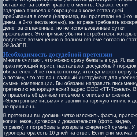
оставляет за собой право его менять. Однако, если
задержка привела к сокращению количества дней
пребывания в отеле (например, вы прилетели не 1-го 
днем, а 2-го числа ночью), вы вправе требовать возвр
денег за оплаченные, но не использованные сутки
проживания. Это прямые убытки потребителя, которые
подлежат возмещению в полном объеме согласно стат
29 ЗоЗПП.
Необходимость досудебной претензии
Многие считают, что можно сразу бежать в суд. Я, как
практикующий юрист, настаиваю: досудебный порядок
обязателен. И не только потому, что суд может вернуть
а потому, что это ваш главный инструмент для увелич
суммы компенсации. Вы обязаны направить письменн
претензию на юридический адрес ООО «ТТ-Трэвел». 
отправлять её ценным письмом с описью вложения.
«Электронные письма» и звонки на горячую линию к д
не пришьешь.
В претензии вы должны четко изложить факты, прилож
копии чеков, договора и доказательств (фото, видео,
справки) и потребовать возврата конкретной суммы. У
туроператора есть 10 дней на ответ. Если они молчат 