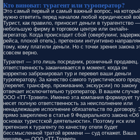
Кто виноват: турагент или туроператор?
Это самый первый и самый важный вопрос, на которы
нужно ответить перед началом любой юридической во
Турист, как правило, приносит деньги в турагентство 
небольшую фирму в торговом центре или онлайн-
агрегатор. Когда происходит сбой (овербукинг, задержк
рейса, плохой отель), претензии интуитивно направля
тому, кому платили деньги. Но с точки зрения закона э
совсем верно.
Турагент — это лишь посредник, розничный продавец.
ответственность заканчивается в момент, когда он
корректно забронировал тур и перевел ваши деньги
туроператору. За качество самого туристического прод
(перелет, трансфер, проживание, экскурсии) по закону
отвечает исключительно туроператор. В вашем случае
ООО «ТТ-Трэвел». Именно эта компания формирует ту
несет полную ответственность за неисполнение или
ненадлежащее исполнение обязательств по договору. 
прямо закреплено в статье 9 Федерального закона «Об
основах туристской деятельности». Поэтому иск или
претензия к турагенту по качеству отеля будет
бессмысленной тратой времени — суд откажет. Ваша
мишень — ООО «ТТ-Трэвел».