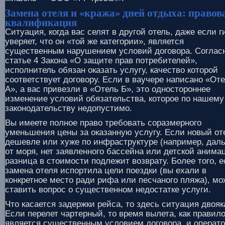
Замена отеля и «кража» дней отдыха: правов
квалификация
Ситуация, когда вас селят в другой отель, даже если г
уверяет, что он «той же категории», является
существенным нарушением условий договора. Соглас
статье 4 Закона «О защите прав потребителей»,
исполнитель обязан оказать услугу, качество которой
соответствует договору. Если в ваучере написано «От
А», а вас привезли в «Отель Б», это одностороннее
изменение условий обязательства, которое по нашему
законодательству недопустимо.
Вы имеете полное право требовать соразмерного
уменьшения цены за оказанную услугу. Если новый от
дешевле или хуже по инфраструктуре (например, дал
от моря, нет заявленного бассейна или детской анима
разница в стоимости подлежит возврату. Более того, 
замена отеля испортила цели поездки (вы ехали в
конкретное место ради рифа или песчаного пляжа), мо
ставить вопрос о существенном недостатке услуги.
Что касается задержки рейса, то здесь ситуация двояк
Если перелет чартерный, то время вылета, как правило
является существенным условием договора, и операт