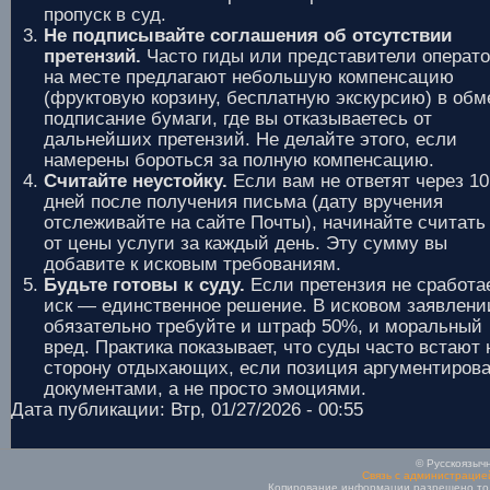
пропуск в суд.
Не подписывайте соглашения об отсутствии
претензий.
Часто гиды или представители операт
на месте предлагают небольшую компенсацию
(фруктовую корзину, бесплатную экскурсию) в обм
подписание бумаги, где вы отказываетесь от
дальнейших претензий. Не делайте этого, если
намерены бороться за полную компенсацию.
Считайте неустойку.
Если вам не ответят через 10
дней после получения письма (дату вручения
отслеживайте на сайте Почты), начинайте считать
от цены услуги за каждый день. Эту сумму вы
добавите к исковым требованиям.
Будьте готовы к суду.
Если претензия не сработае
иск — единственное решение. В исковом заявлени
обязательно требуйте и штраф 50%, и моральный
вред. Практика показывает, что суды часто встают 
сторону отдыхающих, если позиция аргументиров
документами, а не просто эмоциями.
Дата публикации: Втр, 01/27/2026 - 00:55
© Русскоязычн
Связь с администрацие
Копирование информации разрешено толь