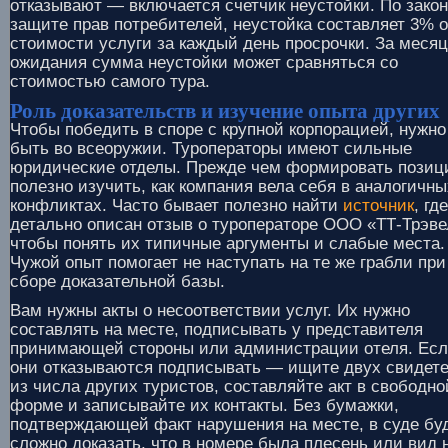
отказывают — включается счетчик неустойки. По закон
защите прав потребителей, неустойка составляет 3% о
стоимости услуги за каждый день просрочки. За месяц
ожидания сумма неустойки может сравняться со
стоимостью самого тура.
Роль доказательств и изучение опыта других
Чтобы победить в споре с крупной корпорацией, нужно
быть во всеоружии. Туроператоры имеют сильные
юридические отделы. Прежде чем формировать позиц
полезно изучить, как компания вела себя в аналогичны
конфликтах. Часто бывает полезно найти
источник
, где
детально описан отзыв о туроператоре ООО «ТТ-Трэве
чтобы понять их типичные аргументы и слабые места.
Чужой опыт помогает не наступать на те же грабли при
сборе доказательной базы.
Вам нужны акты о несоответствии услуг. Их нужно
составлять на месте, подписывать у представителя
принимающей стороны или администрации отеля. Ес
они отказываются подписывать — ищите двух свидет
из числа других туристов, составляйте акт в свободно
форме и записывайте их контакты. Без бумажки,
подтверждающей факт нарушения на месте, в суде бу
сложно доказать, что в номере была плесень или вид 