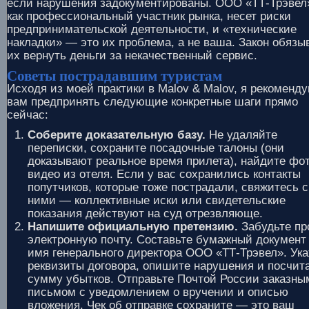
если нарушения задокументированы. ООО «ТТ-Трэвел
как профессиональный участник рынка, несет риски
предпринимательской деятельности, и «технические
накладки» — это их проблема, а не ваша. Закон обязы
их вернуть деньги за некачественный сервис.
Советы пострадавшим туристам
Исходя из моей практики в Malov & Malov, я рекоменд
вам предпринять следующие конкретные шаги прямо
сейчас:
Соберите доказательную базу.
Не удаляйте
переписки, сохраните посадочные талоны (они
доказывают реальное время прилета), найдите фот
видео из отеля. Если у вас сохранились контакты
попутчиков, которые тоже пострадали, свяжитесь с
ними — коллективные иски или свидетельские
показания действуют на суд отрезвляюще.
Напишите официальную претензию.
Забудьте пр
электронную почту. Составьте бумажный документ
имя генерального директора ООО «ТТ-Трэвел». Ук
реквизиты договора, опишите нарушения и посчит
сумму убытков. Отправьте Почтой России заказны
письмом с уведомлением о вручении и описью
вложения. Чек об отправке сохраните — это ваш