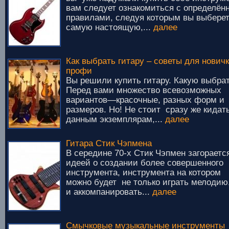
вам следует ознакомиться с определё
правилами, следуя которым вы выбере
самую настоящую,...
далее
Как выбрать гитару – советы для новичк
профи
Вы решили купить гитару. Какую выбра
Перед вами множество всевозможных
вариантов—красочные, разных форм и
размеров. Но! Не стоит сразу же кидать
данным экземплярам,...
далее
Гитара Стик Чэпмена
В середине 70-х Стик Чэпмен загораетс
идеей о создании более совершенного
инструмента, инструмента на котором
можно будет не только играть мелодию
и аккомпанировать...
далее
Смычковые музыкальные инструменты