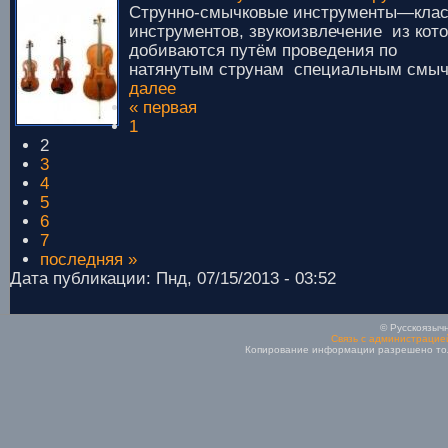
Струнно-смычковые инструменты—кла
инструментов, звукоизвлечение из кот
добиваются путём проведения по
натянутым струнам специальным смыч
далее
« первая
1
2
3
4
5
6
7
последняя »
Дата публикации: Пнд, 07/15/2013 - 03:52
© Русскоязычн
Связь с администрацие
Копирование информации разрешено толь