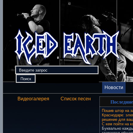
Новости
Видеогалерея
Список песен
Последние
Пошив штор на з
Краснодаре: эле
решение для ваш
С кем пойти на к
Буквально кажды
старается общат