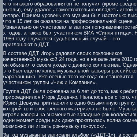
что никакого образования он не получил (кроме средне
школы), ему удалось самостоятельно овладеть игрой 
гитаре. Причем уровень его музыки был настолько выс
что в 15 лет он оказался на профессиональной сцене.
Изначально он участвовал в записи поп-знаменитостей
х годов, а также был участником ВИА «Синяя птица». 
1986 году случается судьбоносный случай – его
приглашают в ДДТ.
В составе ДДТ Игорь радовал своих поклонников
качественной музыкой 24 года, но в начале лета 2010 г
он объявил о своем уходе с данного коллектива. Одна
это был еще не конец музыкальной карьеры российско
барабанщика. Уже осенью того же года он становится
участником группы «Чиж и Компания».
Группа ДДТ была основана за 6 лет до того, как к ребя
присоединился Игорь Доценко. Началось все с того, ч
Юрия Шевчука пригласили в одно безымянную группу,
которой то и собственного материала не было. Музык
играли каверы на знаменитые западные рок-коллектив
один момент среди них даже прокатилась волна сомн
возможно ли играть рок-музыку по-русски.
За год музыканты записали альбом («ДДТ-1»), в соста