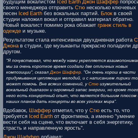
будущим вокалистом
Iced Earth
Джон Шаффер
попрос
своего менеджера отправить
Стю
несколько ключевых
песен
Iced Earth
без вокальных партий.
Блок
в своей
студии наложил вокал и отправил материал обратно.
Новый вокалист помимо рока обажает
гранж стиль в
одежде
и музыке.
Результатом стала интенсивная двухдневная работа
С
Джона
в студии, где музыканты прекрасно поладили др
другом.
"Я почувствовал, что между нами укрепляется взаимопониман
мы за очень короткое время создали две отличных новых
композиции", сказал
Джон Шаффер
. "Он очень хорош в части
придумывания цепляющих мелодий, и с написанием лирики т
может помочь. Вне всяких сомнений, у
Стю
изумительный
вокальный диапазон и огромный запас энергии, но кроме того
него есть концертный опыт, что является большим плюсом 
наших планов дать концерты во всех уголках мира".
Вдобавок,
Шаффер
отметил, что у
Стю
есть то, что
требуется
Iced Earth
от фронтмена, а именно "умение
вести себя на сцене, что включает в себя энергетику,
страсть и направленную ярость".
Джон Шаффер
добавил: