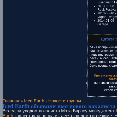
Eisenwahn Fe
2013-08-08 -
Rock Festival
2013-08-10 - 
Vagos - Vago
2014-01-09 -
Garage
Цитата 
"Я не воспринима
слишком серьезно,
лишь инструмент
песен, а Iced Eart
воплощения моих 
было всегда, с са
Лингвистическа
заказ
лингвистическа
заказ
expert-ce
Главная
»
Iced Earth - Новости группы
Iced Earth объявили имя нового вокалиста
Вслед за уходом вокалиста Мэта Барлоу менеджмент
Earth
захлестнула волна из десятков демо и резюме. 