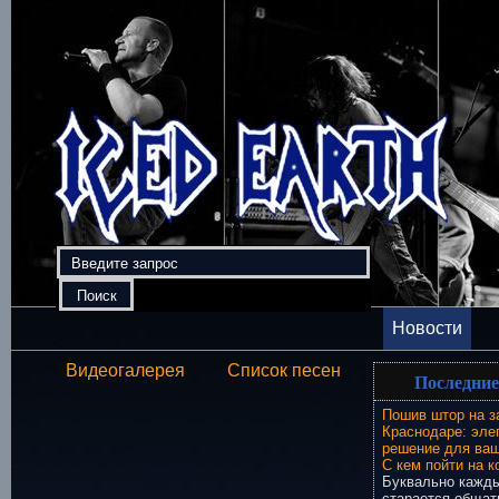
Новости
Видеогалерея
Список песен
Последние
Пошив штор на з
Краснодаре: эле
решение для ваш
С кем пойти на к
Буквально кажды
старается общат