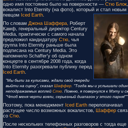
одно имя постоянно было на поверхности —
Стю Блок
,
вокалист Into Eternity (на фото), который и стал новым
певцом
Iced Earth
.
По словам
Джона Шаффера,
Роберт
Камф, генеральный директор Century
Media, практически с самого начала
предложил кандидатуру
Стю
, чья
группа Into Eternity раньше была
подписана на Century Media. Это
напомнило Schaffer'у об одном
концерте в сентябре 2008 года, когда
Into Eternity разогревали публику перед
Iced Earth
.
"Мы были за кулисами, ждали свой очереди
выйти на сцену", сказал
Шаффер
. "Тогда мы и услышали один
неподражаемых воплей
Стю
. Помню, я повернулся к Мэту и с
"Чтоб меня черти взяли, серьезный диапазон у этого парня!""
Поэтому, пока менеджмент
Iced Earth
перелопачивал
растущее число возможных вокалистов,
Шаффер
связ
со
Стю
.
После нескольких телефонных разговоров с тогда еще