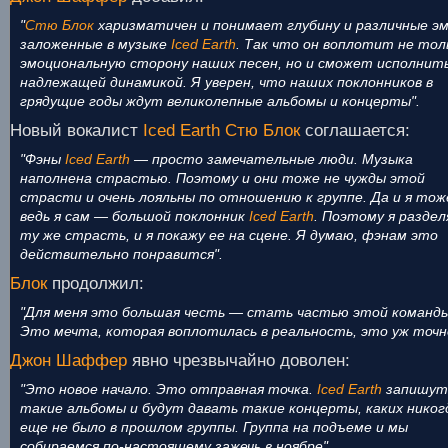
"
Стю Блок
харизматичен и понимает глубину и различные эм
заложенные в музыке
Iced Earth
. Так что он воплотит не тол
эмоциональную сторону наших песен, но и сможет исполнить
надлежащей динамикой. Я уверен, что наших поклонников в
грядущие годы ждут великолепные альбомы и концерты".
Новый вокалист
Iced Earth
Стю Блок
соглашается:
"Фэны
Iced Earth
— просто замечательные люди. Музыка
наполнена страстью. Поэтому и они тоже не чужды этой
страсти и очень лояльны по отношению к группе. Да и я тож
ведь я сам — большой поклонник
Iced Earth
. Поэтому я разде
ту же страсть, и я покажу ее на сцене. Я думаю, фэнам это
действительно понравится".
Блок
продолжил:
"Для меня это большая честь — стать частью этой команды
Это мечта, которая воплотилась в реальность, это уж точн
Джон Шаффер
явно чрезвычайно доволен:
"Это новое начало. Это отправная точка.
Iced Earth
запишут
такие альбомы и будут давать такие концерты, каких никог
еще не было в прошлом группы. Группа на подъеме и мы
собираемся по-настоящему зажечь в ноябре".