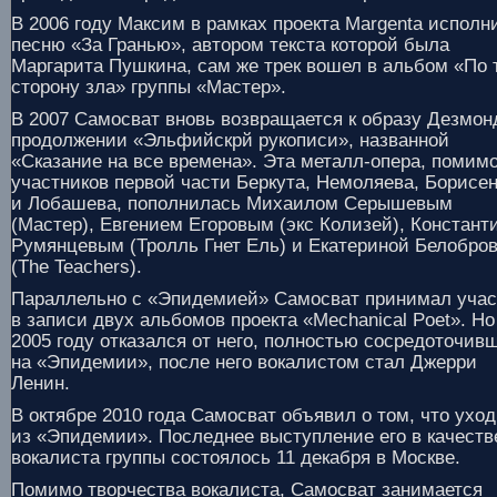
В 2006 году Максим в рамках проекта Margenta исполн
песню «За Гранью», автором текста которой была
Маргарита Пушкина, сам же трек вошел в альбом «По 
сторону зла» группы «Мастер».
В 2007 Самосват вновь возвращается к образу Дезмон
продолжении «Эльфийскрй рукописи», названной
«Сказание на все времена». Эта металл-опера, помим
участников первой части Беркута, Немоляева, Борисе
и Лобашева, пополнилась Михаилом Серышевым
(Мастер), Евгением Егоровым (экс Колизей), Констант
Румянцевым (Тролль Гнет Ель) и Екатериной Белобро
(The Teachers).
Параллельно с «Эпидемией» Самосват принимал учас
в записи двух альбомов проекта «Mechanical Poet». Но
2005 году отказался от него, полностью сосредоточив
на «Эпидемии», после него вокалистом стал Джерри
Ленин.
В октябре 2010 года Самосват объявил о том, что ухо
из «Эпидемии». Последнее выступление его в качеств
вокалиста группы состоялось 11 декабря в Москве.
Помимо творчества вокалиста, Самосват занимается