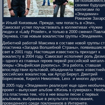
он познакомилс
своими будущи
коллегами по
«Эпидемии»
Романом Захар
и Ильей Князевым. Прежде, чем попасть в «Эпи»,
Самосват успел поучаствовать в коллективах «Чужие
люди» и «Lady Prowler», и только в 2000 сменил Павла
Окунева, став новым вокалистом группы «Эпидемия».
Дебютной работой Максима в составе новой группы с
пластинка «Загадка Волшебной Страны», появившаяся
свет в 2001 году. Настоящая известность приходит к
вокалисту в 2004 году. Самосват исполняет роль Дезм
– одного из главных героев первой российской металл-
оперы «Эльфийская рукопись». Эта работа, ставшая
впоследствии культовой, объединила таких известне
российских вокалистов, как Артур Беркут, Дмитрий
Борисенков, Кирилл Немоляев, Lexx и многих других.
В 2005 году «Эпидемия» реализует еще один необычн
проект – выпускает альбом «Жизнь в сумерках». Необ
эта пластинка тем, что в нее вошли песни с первых
альбомов, выбранные в результате голосования,
проведенного среди поклонников в Интернете.